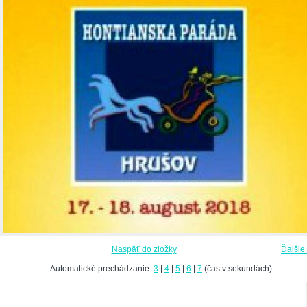
Naspäť do zložky
Ďalšie
Automatické prechádzanie:
3
|
4
|
5
|
6
|
7
(čas v sekundách)