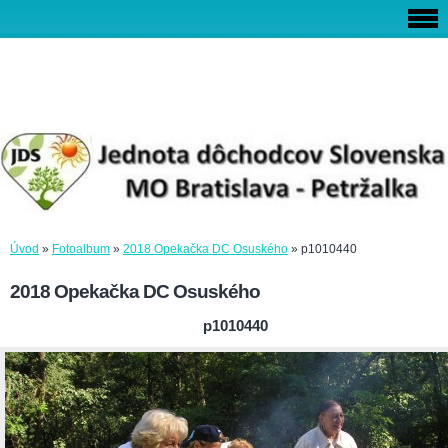
Úvod
»
Fotoalbum
»
2018 Opekačka DC Osuského
»
p1010440
2018 Opekačka DC Osuského
p1010440