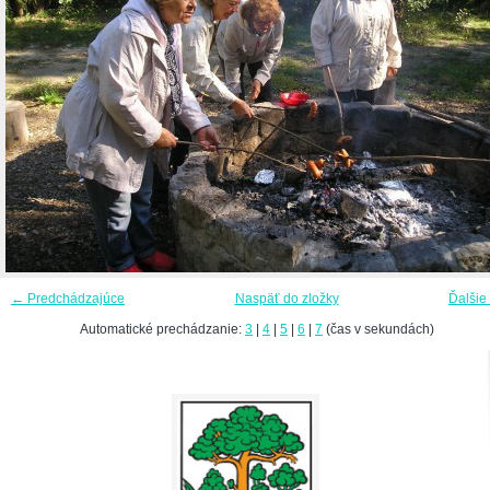
← Predchádzajúce
Naspäť do zložky
Ďalšie
Automatické prechádzanie:
3
|
4
|
5
|
6
|
7
(čas v sekundách)