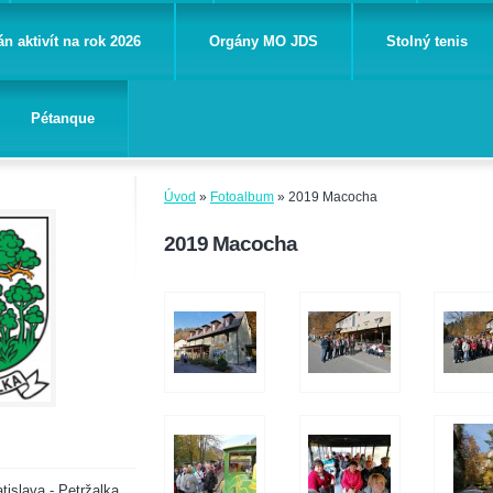
án aktivít na rok 2026
Orgány MO JDS
Stolný tenis
Pétanque
Úvod
»
Fotoalbum
»
2019 Macocha
2019 Macocha
tislava - Petržalka