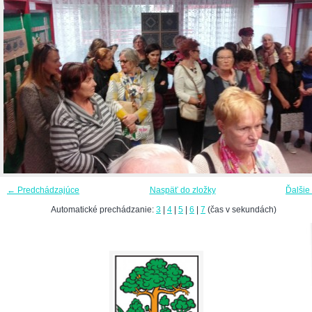
← Predchádzajúce
Naspäť do zložky
Ďalšie
Automatické prechádzanie:
3
|
4
|
5
|
6
|
7
(čas v sekundách)