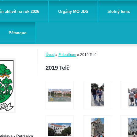
án aktivít na rok 2026
Orgány MO JDS
Stolný tenis
Pétanque
Úvod
»
Fotoalbum
»
2019 Telč
2019 Telč
tislava - Petržalka