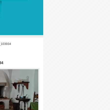
_103934
34