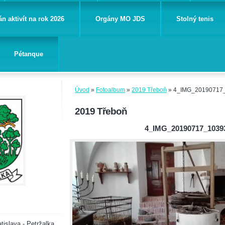
án aktivít na rok 2026
Orgány MO JDS
Stolný tenis
Pétanque
Úvod
»
Fotoalbum
»
2019 Třeboň
»
4_IMG_20190717
2019 Třeboň
4_IMG_20190717_1039
tislava - Petržalka