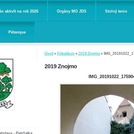
án aktivít na rok 2026
Orgány MO JDS
Stolný tenis
Pétanque
Úvod
»
Fotoalbum
»
2019 Znojmo
»
IMG_20191022_1
2019 Znojmo
IMG_20191022_17590
tislava - Petržalka