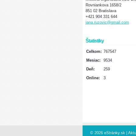
Rovniankova 1658/2
851 02 Bratislava
+421 904 331 644
jana.ruzovic@gmail.com
Štatistiky
Celkom:
767547
Mesiac:
9534
Deň:
259
Online:
3
© 2026 eStránky.sk
|
Aktu