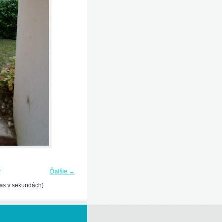
y
Ďalšie →
as v sekundách)