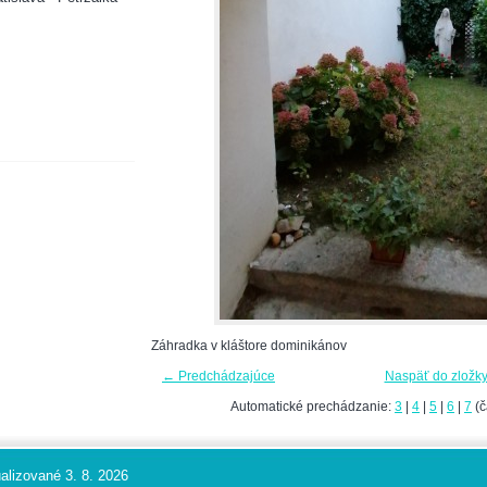
Záhradka v kláštore dominikánov
← Predchádzajúce
Naspäť do zložk
Automatické prechádzanie:
3
|
4
|
5
|
6
|
7
(č
alizované 3. 8. 2026