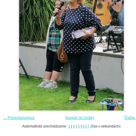
← Predchádzajúce
Naspäť do zložky
Ďalšie
Automatické prechádzanie:
3
|
4
|
5
|
6
|
7
(čas v sekundách)