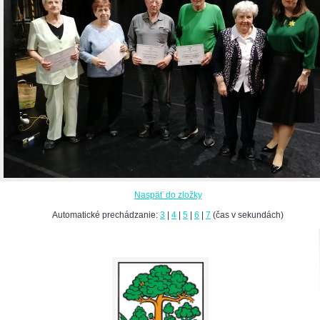
Naspäť do zložky
Automatické prechádzanie:
3
|
4
|
5
|
6
|
7
(čas v sekundách)