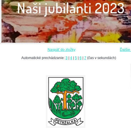
Naspäť do zložky
Ďalšie
Automatické prechádzanie:
3
|
4
|
5
|
6
|
7
(čas v sekundách)