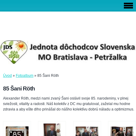
Úvod
»
Fotoalbum
»
85 Šani Röth
85 Šani Röth
Alexander Röth, medzi nami zvaný Šani oslávil svoje 85. narodeniny, v plnej
sviežosti, vitality a radosti. Náš kolektív z DC mu gratuloval, zaželal mu hodne
zdravia a aby ešte dlho prinášal do nášho kolektívu dobrú náladu a optimizmus.